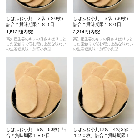
しばふね小判 ２袋（２0枚）
しばふね小判 ３袋（30枚）
詰合＊賞味期限１８０日
詰合＊賞味期限１８０日
1,512円(内税)
2,214円(内税)
高知産生姜のキレの良さ＆ぱりっと
高知産生姜のキレの良さ＆ぱりっと
した歯触りで噛む程に上品な味わい
した歯触りで噛む程に上品な味わい
の生姜糖風味・加賀小判型
の生姜糖風味・加賀小判型
しばふね小判 5袋（50枚）詰
しばふね小判12袋（4袋３箱・
合＊賞味期限１８０日
１２０枚）詰合＊賞味期限１