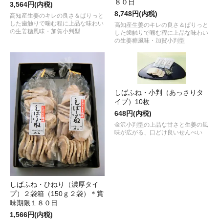
８０日
3,564円(内税)
8,748円(内税)
高知産生姜のキレの良さ＆ぱりっと
した歯触りで噛む程に上品な味わい
高知産生姜のキレの良さ＆ぱりっと
の生姜糖風味・加賀小判型
した歯触りで噛む程に上品な味わい
の生姜糖風味・加賀小判型
しばふね・小判（あっさりタ
イプ）10枚
648円(内税)
金沢小判型の上品な甘さと生姜の風
味が広がる、口どけ良いせんべい
しばふね・ひねり（濃厚タイ
プ）２袋箱（150ｇ２袋）＊賞
味期限１８０日
1,566円(内税)