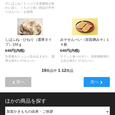
ザしばふね！たっぷり生姜糖味が味
わい深く、くちどけ良い絶品の手作
りせんべい：お徳用
しばふね・ひねり（濃厚タイ
みそせんべい（加賀麹みそ）1
プ）150ｇ
４枚
648円(内税)
648円(内税)
生姜糖をたっぷり染み込ませた、濃
サクッと食べやすい、加賀麹味噌の
厚な味わいのせんべい
上品な味わいのせんべい
19
1
12
商品中
-
商品
前へ
次へ
ほかの商品を探す