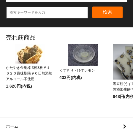
検索
売れ筋商品
かたやき金剛棒 3種3枚￥１
くずきり・ゆずレモン
６２０賞味期限９０日無添加
432円(内税)
アルコール不使用
黒豆餅(うす
1,620円(内税)
無添加生餅
648円(内税
ホーム