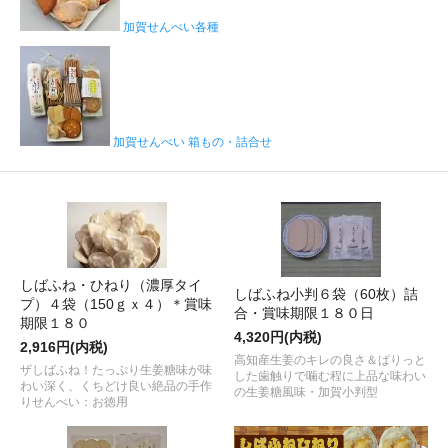
加賀せんべい各種
加賀せんべい 箱もの・詰合せ
しばふね・ひねり（濃厚タイ
しばふね小判６袋（60枚）詰
プ）４袋（150ｇｘ４）＊賞味
合・賞味期限１８０日
期限１８０
4,320円(内税)
2,916円(内税)
高知産生姜のキレの良さ＆ぱりっと
ザしばふね！たっぷり生姜糖味が味
した歯触りで噛む程に上品な味わい
わい深く、くちどけ良い絶品の手作
の生姜糖風味・加賀小判型
りせんべい：お徳用