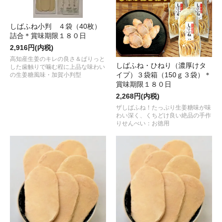
しばふね小判 ４袋（40枚）
詰合＊賞味期限１８０日
2,916円(内税)
高知産生姜のキレの良さ＆ぱりっと
しばふね・ひねり（濃厚けタ
した歯触りで噛む程に上品な味わい
イプ）３袋箱（150ｇ３袋）＊
の生姜糖風味・加賀小判型
賞味期限１８０日
2,268円(内税)
ザしばふね！たっぷり生姜糖味が味
わい深く、くちどけ良い絶品の手作
りせんべい：お徳用