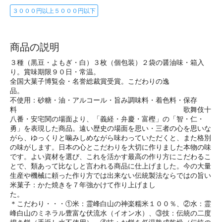
３０００円以上５０００円以下
商品の説明
３種（黒豆・よもぎ・白）３枚（個包装）２袋の醤油味・箱入
り。賞味期限９０日・常温。
全国大菓子博覧会・名誉総裁賞受賞。こだわりの逸
品
不使用：砂糖・油・アルコール・旨み調味料・着色料・保存
料 歌舞伎十
八番・安宅関の場面より、「義経・弁慶・富樫」の「智・仁・
勇」を表現した商品。遠い歴史の場面を思い・三者の心を思いな
がら、ゆっくりと噛みしめながら味わっていただくと、また格別
の味がします。日本の心とこだわりを大切に作りました本物の味
です。よい資材を選び、これを活かす最高の作り方にこだわるこ
とで、類あって比なしと言われる商品に仕上げました。今の大量
生産や機械に頼った作り方では出来ない伝統製法ならではの旨い
米菓子：かた焼きを７年強かけて作り上げまし
た
＊こだわり・・・①米：霊峰白山の神楽糯米１００％、②水：霊
峰白山のミネラル豊富な伏流水（イオン水）、③技：伝統の二度