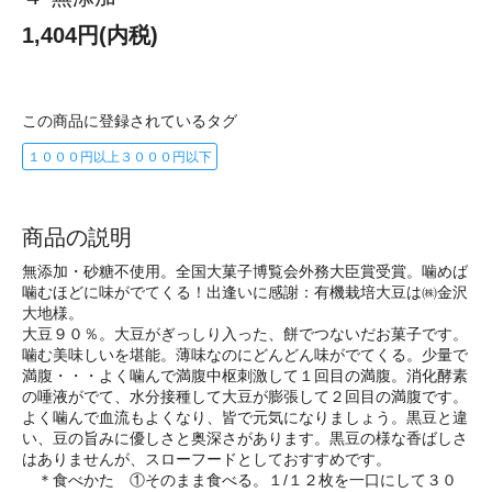
1,404円(内税)
この商品に登録されているタグ
１０００円以上３０００円以下
商品の説明
無添加・砂糖不使用。全国大菓子博覧会外務大臣賞受賞。噛めば
噛むほどに味がでてくる！出逢いに感謝：有機栽培大豆は㈱金沢
大地様。
大豆９０％。大豆がぎっしり入った、餅でつないだお菓子です。
噛む美味しいを堪能。薄味なのにどんどん味がでてくる。少量で
満腹・・・よく噛んで満腹中枢刺激して１回目の満腹。消化酵素
の唾液がでて、水分接種して大豆が膨張して２回目の満腹です。
よく噛んで血流もよくなり、皆で元気になりましょう。黒豆と違
い、豆の旨みに優しさと奥深さがあります。黒豆の様な香ばしさ
はありませんが、スローフードとしておすすめです。
＊食べかた ①そのまま食べる。１/１２枚を一口にして３０