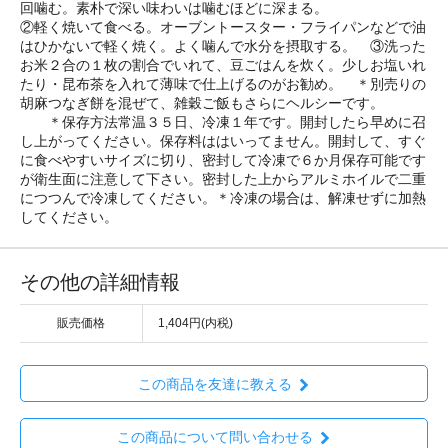
回噛む。素朴で深い味わいは噛むほどに深まる。
②軽く焼いて食べる。オーブントースター・フライパンなどで油
はひかないで軽く焼く。よく噛んで水分を摂取する。 ③洗った
お米２合の１枚の割合でいれて、豆ごはんを炊く。少しお塩いれ
たり・昆布茶を入れて薄味で仕上げるのがお勧め。 ＊別売りの
胡麻つなぎ餅を混ぜて、雑穀ご飯もさらにヘルシーです。
＊保存方法常温３５日、冷凍１年です。開封したら早めに召
し上がってください。保存料ははいってません。開封して、すぐ
に食べやすいサイズに切り、密封して冷凍で６か月保存可能です
が衛生面に注意して下さい。密封した上からアルミホイルで二重
につつんで冷凍してください。＊冷凍の場合は、解凍せずに加熱
してください。
その他の詳細情報
販売価格
1,404円(内税)
この商品を友達に教える
この商品について問い合わせる