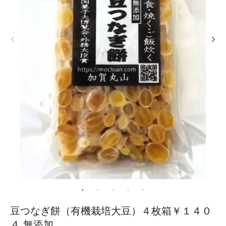
豆つなぎ餅（有機栽培大豆）４枚箱￥１４０
４ 無添加