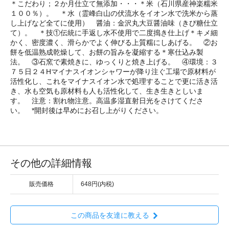
＊こだわり；２か月仕立て無添加・・・＊米（石川県産神楽糯米
１００％）。 ＊水（霊峰白山の伏流水をイオン水で洗米から蒸
し上げなど全てに使用） 醤油：金沢丸大豆醤油味（きび糖仕立
て）。 ＊技①伝統に手返し水不使用で二度搗き仕上げ＊キメ細
かく、密度濃く、滑らかでよく伸びる上質糯にしあげる。 ②お
餅を低温熟成乾燥して、お餅の旨みを凝縮する＊寒仕込み製
法。 ③石窯で素焼きに、ゆっくりと焼き上げる。 ④環境：３
７５日２４Hマイナスイオンシャワーが降り注ぐ工場で原材料が
活性化し、これをマイナスイオン水で処理することで更に活き活
き、水も空気も原材料も人も活性化して、生き生きとしいま
す。 注意：割れ物注意。高温多湿直射日光をさけてくださ
い。 *開封後は早めにお召し上がりください。
その他の詳細情報
販売価格
648円(内税)
この商品を友達に教える