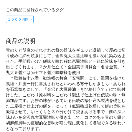
この商品に登録されているタグ
１０００円以下
商品の説明
青のりと胡麻のそれぞれの餅の旨味をギュッと凝縮して厚めに切
り硬めに締め焼きにして、金沢丸大豆醤油味を濃いめに染み込ま
せた。手間暇かけた餅味が噛む程に恋醤油味と一緒に旨味を引き
出してくれます。２か月仕立て：全国菓子博覧会・名誉金賞。＊
丸大豆醤油は㈱ヤマト醤油味噌様を使用
＊歌舞伎十八番・勧進帳の舞台「安宅関」にて、難関を抜けた
義経・弁慶一行に喜捨されたといわれる寒干しかきもち・あられ
を石窯焼きにして、「金沢丸大豆醤油・きび糖仕立て」にて味付
けした。こだわり原材料をこだわり製法で仕上げた伝統の味：無
添加品です。お餅の味がいきている伝統の寒仕込み製法を礎とし
た二度搗き仕上げの餅を、ゆっくり低温熟成乾燥して餅の旨味を
凝縮させて、ゆっくりと３０分かけて焼きあげる事で、餅の深い
味わいを金沢丸大豆醤油味が引き出して、コクのある青のり餅と
胡麻餅風味の複層的な旨味が噛む程に変化して堪能できる味わい
となっております。