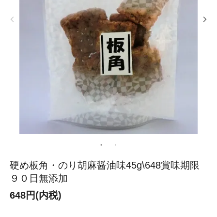
硬め板角・のり胡麻醤油味45g\648賞味期限
９０日無添加
648円(内税)