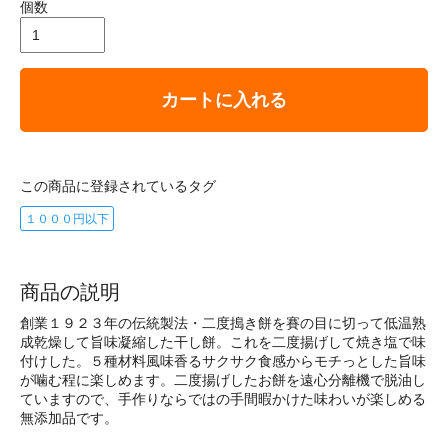
個数
カートに入れる
この商品に登録されているタグ
１０００円以下
商品の説明
創業１９２３年の伝統製法・二度搗き餅を賽の目に切って低温熟
成乾燥して旨味凝縮した干し餅。これを二度揚げして焼き塩で味
付けした。５種材料風味香るサクサク食感からモチっとした旨味
が噛む程に楽しめます。二度揚げしたお餅を遠心分離機で脱油し
ていますので、手作りならではの手間暇かけた味わいが楽しめる
無添加品です。